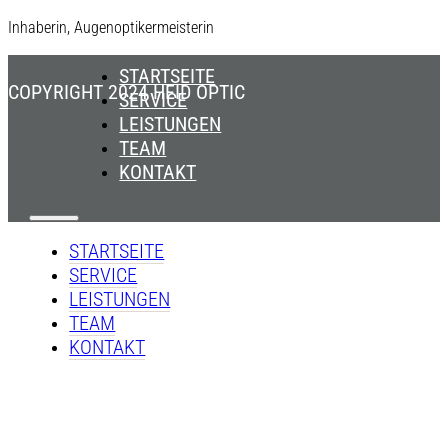
Inhaberin, Augenoptikermeisterin
STARTSEITE
COPYRIGHT 2024 HEID OPTIC
SERVICE
LEISTUNGEN
TEAM
KONTAKT
STARTSEITE
SERVICE
LEISTUNGEN
TEAM
KONTAKT